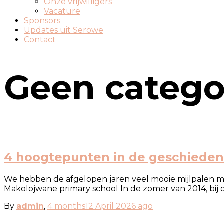
Onze vrijwilligers
Vacature
Sponsors
Updates uit Serowe
Contact
Geen catego
4 hoogtepunten in de geschieden
We hebben de afgelopen jaren veel mooie mijlpalen mee
Makolojwane primary school In de zomer van 2014, bij 
By
admin
,
4 months
12 April 2026
ago